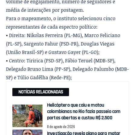
volume de engajamento, número de seguidores e
média de interações por postagem.
Para o mapeamento, o instituto selecionou cinco
representantes de cada espectro político:
▪️ Direita: Nikolas Ferreira (PL-MG), Marco Feliciano
(PL-SP), Sargento Fahur (PSD-PR), Douglas Viegas
(União Brasil-SP) e Gustavo Gayer (PL-GO);
▪️ Centro: Tiririca (PSD-SP), Fábio Teruel (MDB-SP),
Delegado Bruno Lima (PP-SP), Delegado Palumbo (MDB-
SP) e Túlio Gadêlha (Rede-PE);
NOTÍCIAS RELACIONADAS
Helicóptero que caiu e matou
colombianas no Rio fazia passeio com
portas abertas e custou R$ 2.500
8 de agosto de 2026
Investigação revela plano para matar