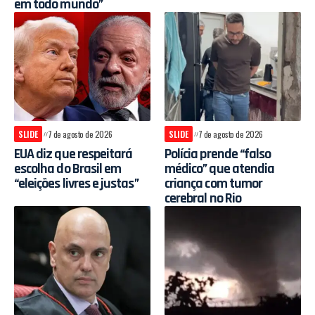
em todo mundo”
SLIDE
7 de agosto de 2026
SLIDE
7 de agosto de 2026
EUA diz que respeitará
Polícia prende “falso
escolha do Brasil em
médico” que atendia
“eleições livres e justas”
criança com tumor
cerebral no Rio