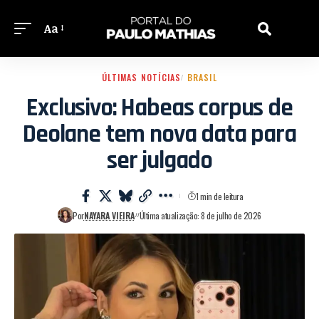
Aa
ÚLTIMAS NOTÍCIAS
BRASIL
Exclusivo: Habeas corpus de
Deolane tem nova data para
ser julgado
1 min de leitura
Por
NAYARA VIEIRA
Última atualização: 8 de julho de 2026