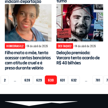
turno
indicam deportação
HOMEBRASIL2
14 de abril de 2026
DESTAQUE2
14 de abril de 2026
Filho mata a mãe, tenta
Delação premiada:
acessar contas bancárias
Vorcaro tenta acordo de
com atitude cruel e é
R$ 40 bilhões
preso durante velório
2
…
628
629
630
631
632
…
781